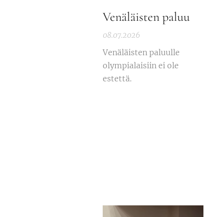
Venäläisten paluu
08.07.2026
Venäläisten paluulle
olympialaisiin ei ole
estettä.