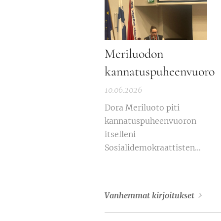
Ohessa
linjapuheenvuoroni:
Meriluodon
kannatuspuheenvuoro
10.06.2026
Dora Meriluoto piti
kannatuspuheenvuoron
itselleni
Sosialidemokraattisten
Nuorten
liittokokouksessa
Tampereella kesäkuussa
Vanhemmat kirjoitukset
2026.