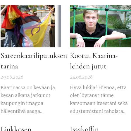
Sateenkaariliputuksen
Kootut Kaarina-
tarina
lehden jutut
29.06.2026
24.06.2026
Kaarinassa on kevään ja
Hyvä lukija! Hienoa, että
kesän aikana jatkunut
olet löytänyt tänne
kaupungin imagoa
katsomaan itsestäni sekä
hälventävä saaga
edustamistani tahoista
sateenkaariliputuksen
tehtyjä uutisia Kaarinan
ympärillä. Jätin itse
paikallislehteen. Mukana
Liukkosen
Issakoffin