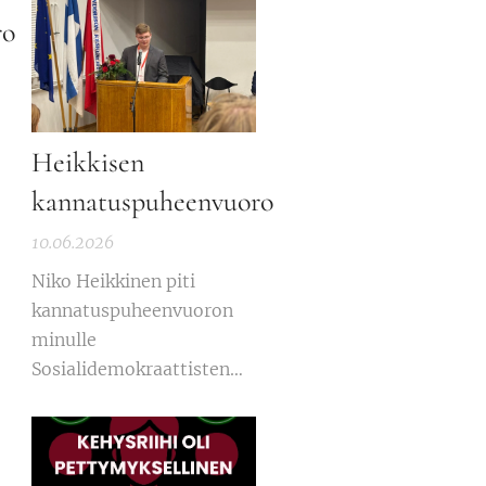
ro
Heikkisen
kannatuspuheenvuoro
10.06.2026
Niko Heikkinen piti
kannatuspuheenvuoron
minulle
Sosialidemokraattisten
Nuorten
liittokokouksessa
Tampereella kesäkuussa
2026.