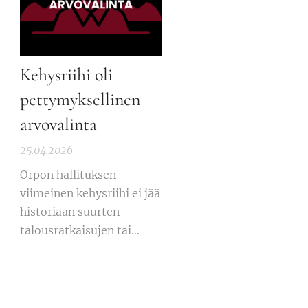
Kehysriihi oli
pettymyksellinen
arvovalinta
25.04.2026
Orpon hallituksen
viimeinen kehysriihi ei jää
historiaan suurten
talousratkaisujen tai
työllisyysratkaisujen
kokouksena. Sen sijaan se
jää muistutuksena siitä,
millaisia arvovalintoja