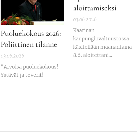
aloittamiseksi
03.06.2026
Kaarinan
Puoluekokous 2026:
kaupunginvaltuustossa
Poliittinen tilanne
käsitellään maanantaina
8.6. aloitettani
03.06.2026
sateenkaariliputuksen
"Arvoisa puoluekokous!
aloittamiseksi.
Ystävät ja toverit!
Kaupunginhallitus päätti
yllättäen äänestää
asiasta, ja päätyi
ehdottamaan, ettei
liputusta aloiteta. Teen
asiasta
muutosehdotuksen, ja