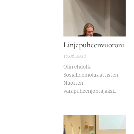
Linjapuheenvuoroni
10.06.2026
Olin ehdolla
Sosialidemokraattisten
Nuorten
varapuheenjohtajaksi
Tampereella kesäkuussa
2026. Hävisin vaalissa
parilla äänellä Mitro
Kutvoselle ja Anni
Lahtiselle, jotka valittiin.