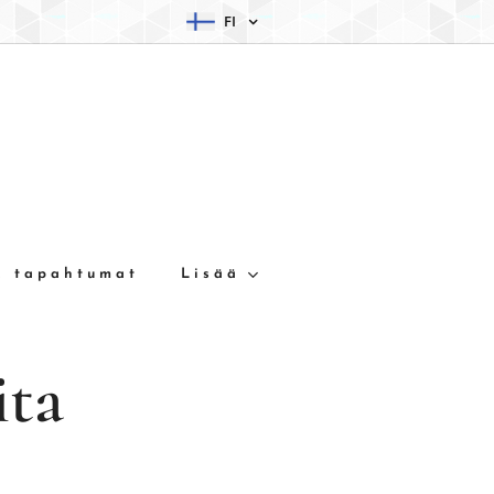
FI
& tapahtumat
Lisää
ita