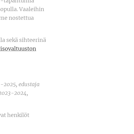
de-tapahtumia
opulla. Vaaleihin
mme nostettua
la sekä sihteerinä
isovaltuuston
3-2025, edustaja
 2023-2024,
at henkilöt