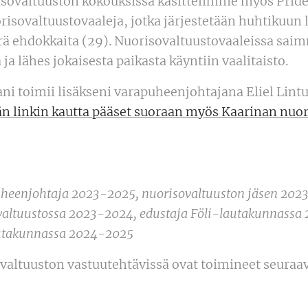
risovaltuuston kokouksissa käsittelimme myös Pri
isovaltuustovaaleja, jotka järjestetään huhtikuun l
ä ehdokkaita (29). Nuorisovaltuustovaaleissa sai
ja lähes jokaisesta paikasta käyntiin vaalitaisto.
ni toimii lisäkseni varapuheenjohtajana Eliel Lintu
 linkin kautta pääset suoraan myös Kaarinan nuor
heenjohtaja 2023-2025, nuorisovaltuuston jäsen 202
ovaltuustossa 2023-2024, edustaja Föli-lautakunnassa
autakunnassa 2024-2025
valtuuston vastuutehtävissä ovat toimineet seuraav