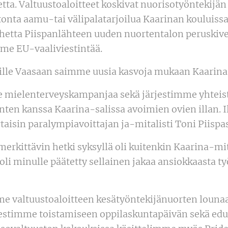
etta. Valtuustoaloitteet koskivat nuorisotyöntekijä
tonta aamu-tai välipalatarjoilua Kaarinan kouluissa
hetta Piispanlähteen uuden nuortentalon peruskiv
me EU-vaaliviestintää.
ille Vaasaan saimme uusia kasvoja mukaan Kaarina
e mielenterveyskampanjaa sekä järjestimme yhtei
nten kanssa Kaarina-salissa avoimien ovien illan. 
aisin paralympiavoittajan ja-mitalisti Toni Piispa
merkittävin hetki syksyllä oli kuitenkin Kaarina-
li minulle päätetty sellainen jakaa ansiokkaasta ty
e valtuustoaloitteen kesätyöntekijänuorten lounaa
jestimme toistamiseen oppilaskuntapäivän sekä edu