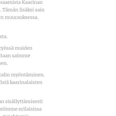
n saamista Kaarinan
. Tämän lisäksi sain
en muurauksessa.
sta.
styössä muiden
Iltaan saimme
sen.
mitalin myöntäminen.
östä kaarinalaisten
n sisällyttämisesti
stimme erilaisissa