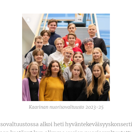
Kaarinan nuorisovaltuusto 2023-25
isovaltuustossa alkoi heti hyväntekeväisyyskonserti