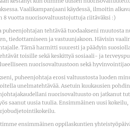
kaan kestänyt kun olimme uusien nuorisovaltuutett
ksessa. Vaalikampanjaani käydessä, ilmoitin alkav
n 8 vuotta nuorisovaltuustojuttuja riitäväksi :)
ea puheenjohtajan tehtävää tuodaakseni muutosta n
en, tiedottamiseen ja vastuunjakoon. Hävisin vaalin
htajalle. Tämä harmitti suuresti ja päädyin suosiol
htävät toisille sekä keskittyä sosiaali- ja terveyspu
lueelliseen nuorisovaltuustoon sekä hyvinvointija
kseni, puheenjohtaja erosi valtuustosta luoden minu
itella unelmatehtävää. Asetuin kuukausien pohdin
njohtajakaudellani nuorisovaltuusto on jatkanut tut
yös saanut uusia tuulia. Ensimmäinen uusi kokeilu
rjobudjetointikokeilu.
estimme ensimmäinen oppilaskuntien yhteistyöpäi