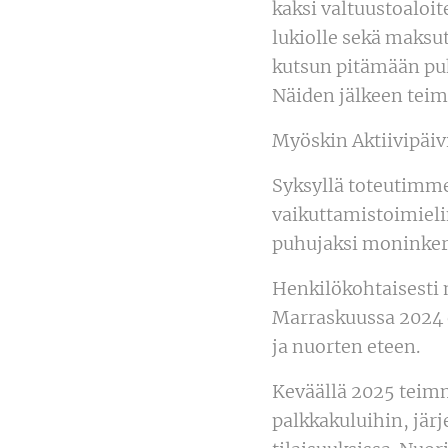
kaksi valtuustoaloit
lukiolle sekä maksu
kutsun pitämään pu
Näiden jälkeen teim
Myöskin Aktiivipäiv
Syksyllä toteutimm
vaikuttamistoimieli
puhujaksi moninkert
Henkilökohtaisesti 
Marraskuussa 2024 o
ja nuorten eteen.
Keväällä 2025 teimm
palkkakuluihin, jär