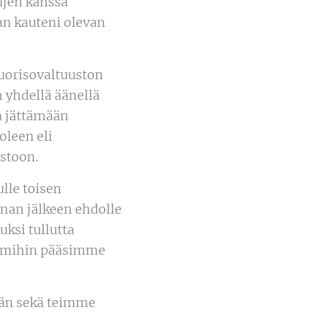
ujen kanssa
an kauteni olevan
uorisovaltuuston
 yhdellä äänellä
la jättämään
oleen eli
ostoon.
lle toisen
nan jälkeen ehdolle
uksi tullutta
, mihin pääsimme
vän sekä teimme