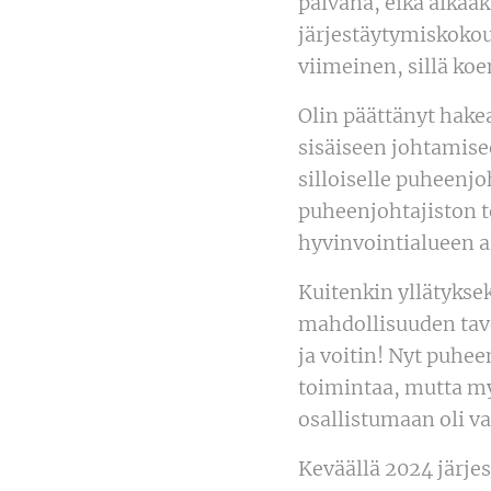
päivänä, eikä aikaa
järjestäytymiskokou
viimeinen, sillä koe
Olin päättänyt hak
sisäiseen johtamise
silloiselle puheenjo
puheenjohtajiston te
hyvinvointialueen a
Kuitenkin yllätykse
mahdollisuuden tavo
ja voitin! Nyt puhee
toimintaa, mutta m
osallistumaan oli va
Keväällä 2024 järj