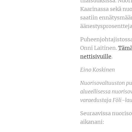
tilaisuuksissa. Nuo
Kaarinassa sekä nuor
saatiin ennätysmäär
äänestysprosentteja 
Puheenjohtajistossa
Onni Laitinen.
Tämän
nettisivuille
.
Eino Koskinen
Nuorisovaltuuston pu
alueellisessa nuoris
varaedustaja Föli-l
Seuraavissa nuoriso
aikanani: