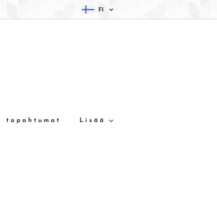
FI
& tapahtumat
Lisää