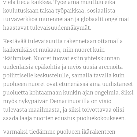
vielä tiedä kaikkea. Työelämä muuttuu eikä
koulutuskaan takaa työpaikkaa, sosiaalista
turvaverkkoa murennetaan ja globaalit ongelmat
haastavat tulevaisuudennäkymät.
Kestävää tulevaisuutta rakennetaan ottamalla
kaikenikäiset mukaan, niin nuoret kuin
ikäihmiset. Nuoret tuovat esiin yhteiskunnan
uudenlaisia epäkohtia ja myös uusia areenoita
poliittiselle keskustelulle, samalla tavalla kuin
puolueen nuoret ovat etunenässä aina uudistaneet
puoluetta kohtaamaan kunkin ajan ongelmia. Siksi
myös nykypäivän Demarinuorilla on visio
tulevasta maailmasta, ja siksi toivottavaa olisi
saada laaja nuorien edustus puoluekokoukseen.
Varmaksi tiedämme puolueen ikärakenteen