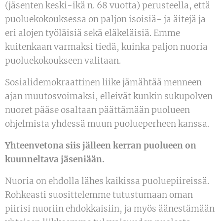
(jäsenten keski-ikä n. 68 vuotta) perusteella, että
puoluekokouksessa on paljon isoisiä- ja äitejä ja
eri alojen työläisiä sekä eläkeläisiä. Emme
kuitenkaan varmaksi tiedä, kuinka paljon nuoria
puoluekokoukseen valitaan.
Sosialidemokraattinen liike jämähtää menneen
ajan muutosvoimaksi, elleivät kunkin sukupolven
nuoret pääse osaltaan päättämään puolueen
ohjelmista yhdessä muun puolueperheen kanssa.
Yhteenvetona siis jälleen kerran puolueen on
kuunneltava jäseniään.
Nuoria on ehdolla lähes kaikissa puoluepiireissä.
Rohkeasti suosittelemme tutustumaan oman
piirisi nuoriin ehdokkaisiin, ja myös äänestämään