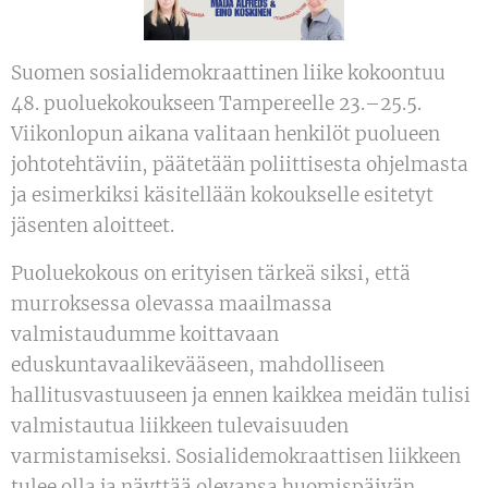
Suomen sosialidemokraattinen liike kokoontuu
48. puoluekokoukseen Tampereelle 23.–25.5.
Viikonlopun aikana valitaan henkilöt puolueen
johtotehtäviin, päätetään poliittisesta ohjelmasta
ja esimerkiksi käsitellään kokoukselle esitetyt
jäsenten aloitteet.
Puoluekokous on erityisen tärkeä siksi, että
murroksessa olevassa maailmassa
valmistaudumme koittavaan
eduskuntavaalikevääseen, mahdolliseen
hallitusvastuuseen ja ennen kaikkea meidän tulisi
valmistautua liikkeen tulevaisuuden
varmistamiseksi. Sosialidemokraattisen liikkeen
tulee olla ja näyttää olevansa huomispäivän