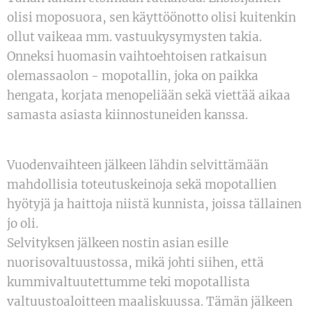
olisi moposuora, sen käyttöönotto olisi kuitenkin
ollut vaikeaa mm. vastuukysymysten takia.
Onneksi huomasin vaihtoehtoisen ratkaisun
olemassaolon - mopotallin, joka on paikka
hengata, korjata menopeliään sekä viettää aikaa
samasta asiasta kiinnostuneiden kanssa.
Vuodenvaihteen jälkeen lähdin selvittämään
mahdollisia toteutuskeinoja sekä mopotallien
hyötyjä ja haittoja niistä kunnista, joissa tällainen
jo oli.
Selvityksen jälkeen nostin asian esille
nuorisovaltuustossa, mikä johti siihen, että
kummivaltuutettumme teki mopotallista
valtuustoaloitteen maaliskuussa. Tämän jälkeen