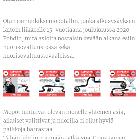
Otan esimerkiksi mopotallin, jonka alkusysäyksen
laitoin liikkeelle 15-vuotiaana joulukuussa 2020.
Pohdin, mitä asioita nostaisin kevään aikana esiin
nuorisovaltuustossa sekä
nuorisovaltuustovaaleissa.
Mopot tuntuivat olevan monelle yhteinen asia,
aikuiset valittivat ja nuorilla ei ollut hyviä
paikkoja harrastaa.
Tähän lähdin etsimään ratkaisua. Ensisijainen