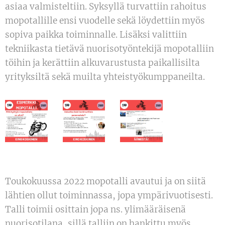
asiaa valmisteltiin. Syksyllä turvattiin rahoitus
mopotallille ensi vuodelle sekä löydettiin myös
sopiva paikka toiminnalle. Lisäksi valittiin
tekniikasta tietävä nuorisotyöntekijä mopotalliin
töihin ja kerättiin alkuvarustusta paikallisilta
yrityksiltä sekä muilta yhteistyökumppaneilta.
Toukokuussa 2022 mopotalli avautui ja on siitä
lähtien ollut toiminnassa, jopa ympärivuotisesti.
Talli toimii osittain jopa ns. ylimääräisenä
nuorisotilana, sillä talliin on hankittu myös