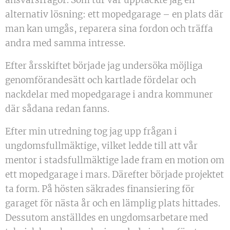
ansvarsfrågor. Som tur var upptäckte jag en
alternativ lösning: ett mopedgarage – en plats där
man kan umgås, reparera sina fordon och träffa
andra med samma intresse.
Efter årsskiftet började jag undersöka möjliga
genomförandesätt och kartlade fördelar och
nackdelar med mopedgarage i andra kommuner
där sådana redan fanns.
Efter min utredning tog jag upp frågan i
ungdomsfullmäktige, vilket ledde till att vår
mentor i stadsfullmäktige lade fram en motion om
ett mopedgarage i mars. Därefter började projektet
ta form. På hösten säkrades finansiering för
garaget för nästa år och en lämplig plats hittades.
Dessutom anställdes en ungdomsarbetare med