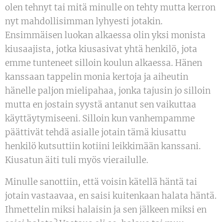
olen tehnyt tai mitä minulle on tehty mutta kerron
nyt mahdollisimman lyhyesti jotakin.
Ensimmäisen luokan alkaessa olin yksi monista
kiusaajista, jotka kiusasivat yhtä henkilö, jota
emme tunteneet silloin koulun alkaessa. Hänen
kanssaan tappelin monia kertoja ja aiheutin
hänelle paljon mielipahaa, jonka tajusin jo silloin
mutta en jostain syystä antanut sen vaikuttaa
käyttäytymiseeni. Silloin kun vanhempamme
päättivät tehdä asialle jotain tämä kiusattu
henkilö kutsuttiin kotiini leikkimään kanssani.
Kiusatun äiti tuli myös vierailulle.
Minulle sanottiin, että voisin kätellä häntä tai
jotain vastaavaa, en saisi kuitenkaan halata häntä.
Ihmettelin miksi halaisin ja sen jälkeen miksi en