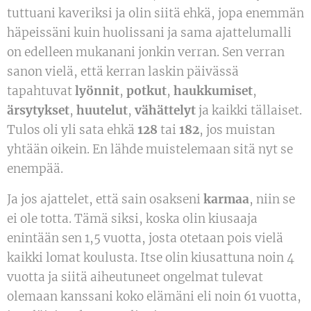
tuttuani kaveriksi ja olin siitä ehkä, jopa enemmän
häpeissäni kuin huolissani ja sama ajattelumalli
on edelleen mukanani jonkin verran. Sen verran
sanon vielä, että kerran laskin päivässä
tapahtuvat
lyönnit
,
potkut
,
haukkumiset
,
ärsytykset
,
huutelut
,
vähättelyt
ja kaikki tällaiset.
Tulos oli yli sata ehkä
128
tai
182
, jos muistan
yhtään oikein. En lähde muistelemaan sitä nyt se
enempää.
Ja jos ajattelet, että sain osakseni
karmaa
, niin se
ei ole totta. Tämä siksi, koska olin kiusaaja
enintään sen 1,5 vuotta, josta otetaan pois vielä
kaikki lomat koulusta. Itse olin kiusattuna noin 4
vuotta ja siitä aiheutuneet ongelmat tulevat
olemaan kanssani koko elämäni eli noin 61 vuotta,