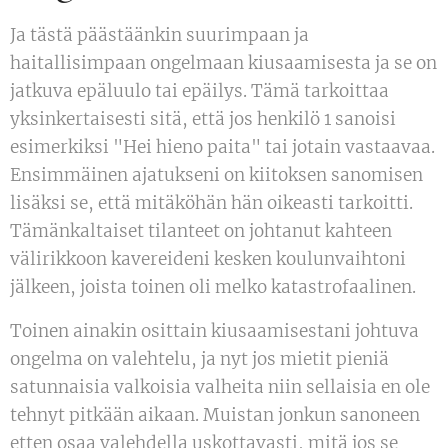
Ja tästä päästäänkin suurimpaan ja
haitallisimpaan ongelmaan kiusaamisesta ja se on
jatkuva epäluulo tai epäilys. Tämä tarkoittaa
yksinkertaisesti sitä, että jos henkilö 1 sanoisi
esimerkiksi "Hei hieno paita" tai jotain vastaavaa.
Ensimmäinen ajatukseni on kiitoksen sanomisen
lisäksi se, että mitäköhän hän oikeasti tarkoitti.
Tämänkaltaiset tilanteet on johtanut kahteen
välirikkoon kavereideni kesken koulunvaihtoni
jälkeen, joista toinen oli melko katastrofaalinen.
Toinen ainakin osittain kiusaamisestani johtuva
ongelma on valehtelu, ja nyt jos mietit pieniä
satunnaisia valkoisia valheita niin sellaisia en ole
tehnyt pitkään aikaan. Muistan jonkun sanoneen
etten osaa valehdella uskottavasti, mitä jos se