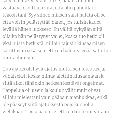
saisi halata? Vastaus oli se, halaus tai muu
vastaava osoittaisi sitä, että olin pahoillani
tekosistani. Syy siihen miksen saisi halata oli se,
että voisin pelästyttää hänet, jos tulisin kädet
levällä hänen luokseen. En välitä nykyään siitä
olisiko hän pelästynyt vai ei, koska tuo hetki oli
yksi niistä hetkistä milloin tajusin kiusaamisen
satuttavan sekä sen, että en haluaisi enää satuttaa
muita ihmisiä…
Tuo ajatus oli hyvä ajatus mutta sen toteutus jäi
vähäiseksi, koska minua alettiin kiusaamaan ja
siitä alkoi tähänkin hetkeen kestävät ongelmat.
Tappeluja oli usein ja koulun välitunnit olivat
silloin mielestäni vain pääosin ajanhukkaa, enkä
ole päässyt siitä ajatuksesta pois kunnolla
vieläkään. Tosiasia oli se, että en tuntenut yhtään