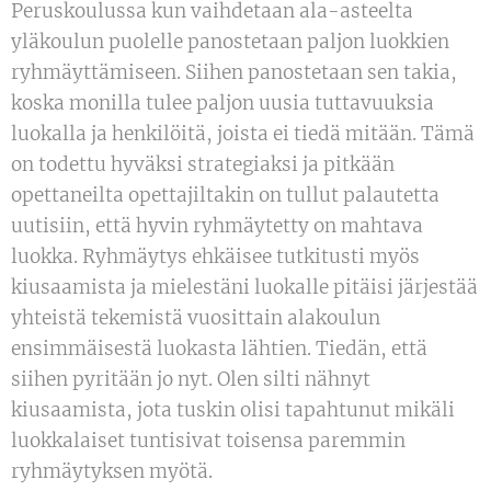
Peruskoulussa kun vaihdetaan ala-asteelta
yläkoulun puolelle panostetaan paljon luokkien
ryhmäyttämiseen. Siihen panostetaan sen takia,
koska monilla tulee paljon uusia tuttavuuksia
luokalla ja henkilöitä, joista ei tiedä mitään. Tämä
on todettu hyväksi strategiaksi ja pitkään
opettaneilta opettajiltakin on tullut palautetta
uutisiin, että hyvin ryhmäytetty on mahtava
luokka. Ryhmäytys ehkäisee tutkitusti myös
kiusaamista ja mielestäni luokalle pitäisi järjestää
yhteistä tekemistä vuosittain alakoulun
ensimmäisestä luokasta lähtien. Tiedän, että
siihen pyritään jo nyt. Olen silti nähnyt
kiusaamista, jota tuskin olisi tapahtunut mikäli
luokkalaiset tuntisivat toisensa paremmin
ryhmäytyksen myötä.