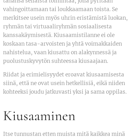
tahansa sellaista toimintaa, jolla pyritään
vahingoittamaan tai loukkaamaan toista. Se
merkitsee usein myös uhrin eristämistä luokan,
ryhmän tai virtuaaliryhmän sosiaalisesta
kanssakäymisestä. Kiusaamistilanne ei ole
koskaan tasa-arvoisten ja yhtä voimakkaiden
nahistelua, vaan kiusattu on alakynnessä ja
puolustuskyvytön suhteessa kiusaajaan.
Riidat ja erimielisyydet eroavat kiusaamisesta
siinä, että ne ovat usein hetkellisiä, eikä niiden
kohteeksi joudu jatkuvasti yksi ja sama oppilas.
Kiusaaminen
Itse tunnustan etten muista mitä kaikkea minä