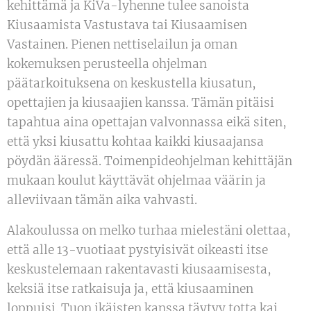
kehittämä ja KiVa-lyhenne tulee sanoista
Kiusaamista Vastustava tai Kiusaamisen
Vastainen. Pienen nettiselailun ja oman
kokemuksen perusteella ohjelman
päätarkoituksena on keskustella kiusatun,
opettajien ja kiusaajien kanssa. Tämän pitäisi
tapahtua aina opettajan valvonnassa eikä siten,
että yksi kiusattu kohtaa kaikki kiusaajansa
pöydän ääressä. Toimenpideohjelman kehittäjän
mukaan koulut käyttävät ohjelmaa väärin ja
alleviivaan tämän aika vahvasti.
Alakoulussa on melko turhaa mielestäni olettaa,
että alle 13-vuotiaat pystyisivät oikeasti itse
keskustelemaan rakentavasti kiusaamisesta,
keksiä itse ratkaisuja ja, että kiusaaminen
loppuisi. Tuon ikäisten kanssa täytyy totta kai