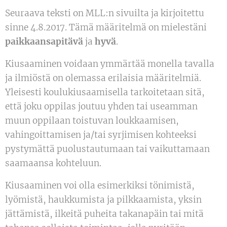
Seuraava teksti on MLL:n sivuilta ja kirjoitettu
sinne 4.8.2017. Tämä määritelmä on mielestäni
paikkaansapitävä
ja
hyvä
.
Kiusaaminen voidaan ymmärtää monella tavalla
ja ilmiöstä on olemassa erilaisia määritelmiä.
Yleisesti koulukiusaamisella tarkoitetaan sitä,
että joku oppilas joutuu yhden tai useamman
muun oppilaan toistuvan loukkaamisen,
vahingoittamisen ja/tai syrjimisen kohteeksi
pystymättä puolustautumaan tai vaikuttamaan
saamaansa kohteluun.
Kiusaaminen voi olla esimerkiksi tönimistä,
lyömistä, haukkumista ja pilkkaamista, yksin
jättämistä, ilkeitä puheita takanapäin tai mitä