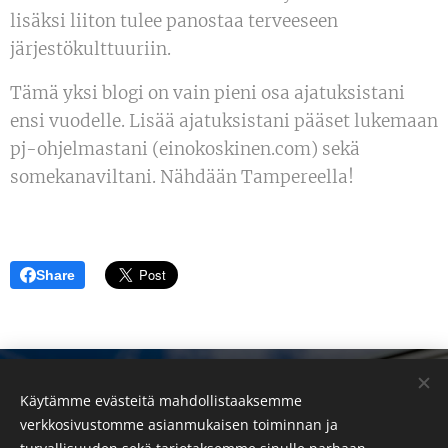
lisäksi liiton tulee panostaa terveeseen
järjestökulttuuriin.
Tämä yksi blogi on vain pieni osa ajatuksistani
ensi vuodelle. Lisää ajatuksistani pääset lukemaan
pj-ohjelmastani (einokoskinen.com) sekä
somekanaviltani. Nähdään Tampereella!
Share
Eino Koskinen - nettisivu
Käytämme evästeitä mahdollistaaksemme
eino.koskinen(at)gm
ail.com
verkkosivustomme asianmukaisen toiminnan ja
Kaikki oikeudet pidätetään 2026