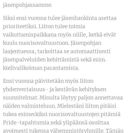
jäsenpohjassamme.
Siksi ensi vuonna tulee jäsenhankinta asettaa
prioriteetiksi. Liiton tulee toimia
vaikuttamispaikkana myös niille, ketkä eivät
kuulu nuorisovaltuustoon. Jäsenpohjan
laajentuessa, tarkoittaa se automaattisesti
jäsenpalveluiden kehittämistä sekä esim.
kielivalikoiman parantamista.
Ensi vuonna päivitetään myös liiton
yhdenvertaisuus- ja kestävän kehityksen
suunnitelmat. Minulta löytyy paljon annettavaa
näiden valmisteluun. Mielestäni liiton pitäisi
tukea esimerkiksi nuorisovaltuustojen pitämiä
Pride-tapahtumia sekä ylipäänsä osoittaa
avoimesti tukensa vähemmistöryhmille. Tämän