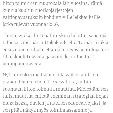
liiton toiminnan muutoksia lähivuosina. Tämä
kunnia kuuluu nuorisojärjestöjen
valtionavustuksiin kohdistuville leikkauksille,
jotka tulevat vuonna 2026.
Tämän vuoksi liittohallituskin ehdottaa säästöjä
talousarviossaan liittokokoukselle. Tämän lisäksi
ensi vuonna tullaan etsimään myös lisätuloja mm.
tilauskoulutuksista, jäsenmaksutuloista ja
kumppanuuksista.
Nyt kuitenkin meillä nuorilla vaikuttajilla on
mahdollisuus tehdä itse se valinta, mihin
suuntaan liiton toiminta muuttuu. Mielestäni sen
tulisi muuttua entistä enemmän strategian linjan
mukaiseksi, nuvien ja nuorten edunvalvojaksi, ja
sen pitää näkyä myös toiminnassamme ja