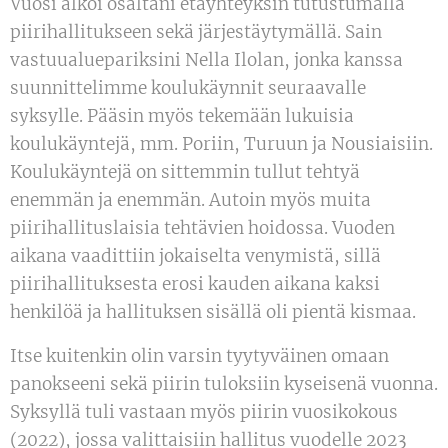
Vuosi alkoi osaltani etäyhteyksin tutustumalla
piirihallitukseen sekä järjestäytymällä. Sain
vastuualuepariksini Nella Ilolan, jonka kanssa
suunnittelimme koulukäynnit seuraavalle
syksylle. Pääsin myös tekemään lukuisia
koulukäyntejä, mm. Poriin, Turuun ja Nousiaisiin.
Koulukäyntejä on sittemmin tullut tehtyä
enemmän ja enemmän. Autoin myös muita
piirihallituslaisia tehtävien hoidossa. Vuoden
aikana vaadittiin jokaiselta venymistä, sillä
piirihallituksesta erosi kauden aikana kaksi
henkilöä ja hallituksen sisällä oli pientä kismaa.
Itse kuitenkin olin varsin tyytyväinen omaan
panokseeni sekä piirin tuloksiin kyseisenä vuonna.
Syksyllä tuli vastaan myös piirin vuosikokous
(2022), jossa valittaisiin hallitus vuodelle 2023