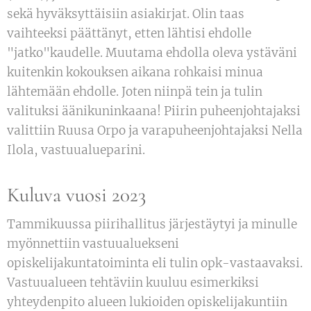
sekä hyväksyttäisiin asiakirjat. Olin taas
vaihteeksi päättänyt, etten lähtisi ehdolle
"jatko"kaudelle. Muutama ehdolla oleva ystäväni
kuitenkin kokouksen aikana rohkaisi minua
lähtemään ehdolle. Joten niinpä tein ja tulin
valituksi äänikuninkaana! Piirin puheenjohtajaksi
valittiin Ruusa Orpo ja varapuheenjohtajaksi Nella
Ilola, vastuualueparini.
Kuluva vuosi 2023
Tammikuussa piirihallitus järjestäytyi ja minulle
myönnettiin vastuualuekseni
opiskelijakuntatoiminta eli tulin opk-vastaavaksi.
Vastuualueen tehtäviin kuuluu esimerkiksi
yhteydenpito alueen lukioiden opiskelijakuntiin