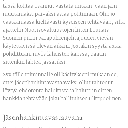
tässä kohtaa osannut vastata mitään, vaan jäin
muutamaksi päiväksi asiaa pohtimaan. Olin jo
vastaamassa kieltävästi kyseiseen tehtävään, sillä
ajattelin Nuorisovaltuustojen liiton Lounais-
Suomen piirin varapuheenjohtajuuden vievän
käytettävissä olevan aikani. Jostakin syystä asiaa
pohdittuani myös läheisten kanssa, päätin
sittenkin lähteä jässäriksi.
Syy tälle toiminnalle oli käsitykseni mukaan se,
ettei jäsenhankintavastaavaksi ollut tahtonut
löytyä ehdotonta halukasta ja haluttiin sitten
hankkia tehtävään joku hallituksen ulkopuolinen.
Jäsenhankintavastaavana