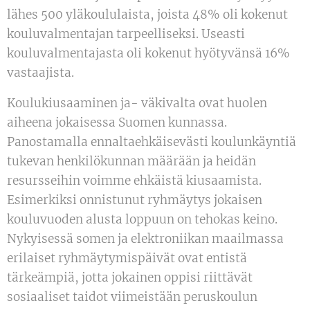
lähes 500 yläkoululaista, joista 48% oli kokenut
kouluvalmentajan tarpeelliseksi. Useasti
kouluvalmentajasta oli kokenut hyötyvänsä 16%
vastaajista.
Koulukiusaaminen ja- väkivalta ovat huolen
aiheena jokaisessa Suomen kunnassa.
Panostamalla ennaltaehkäisevästi koulunkäyntiä
tukevan henkilökunnan määrään ja heidän
resursseihin voimme ehkäistä kiusaamista.
Esimerkiksi onnistunut ryhmäytys jokaisen
kouluvuoden alusta loppuun on tehokas keino.
Nykyisessä somen ja elektroniikan maailmassa
erilaiset ryhmäytymispäivät ovat entistä
tärkeämpiä, jotta jokainen oppisi riittävät
sosiaaliset taidot viimeistään peruskoulun