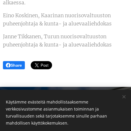
alkaessa.
Eino Koskinen, Kaarinan nuorisovaltuuston
puheenjohtaja & kunta- ja aluevaaliehdokas
Janne Tikkanen, Turun nuorisovaltuuston
puheenjohtaja & kunta- ja aluevaaliehdokas
Share
Eino Koskinen - nettisivu
Käytämme evästeitä mahdollistaaksemme
eino.koskinen(at)gm
ail.com
verkkosivustomme asianmukaisen toiminnan ja
Kaikki oikeudet pidätetään 2026
turvallisuuden sekä tarjotaksemme sinulle parhaan
Cookies
mahdollisen käyttökokemuksen.