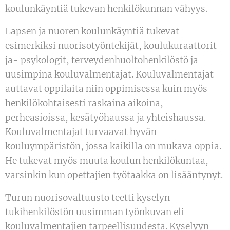
koulunkäyntiä tukevan henkilökunnan vähyys.
Lapsen ja nuoren koulunkäyntiä tukevat
esimerkiksi nuorisotyöntekijät, koulukuraattorit
ja- psykologit, terveydenhuoltohenkilöstö ja
uusimpina kouluvalmentajat. Kouluvalmentajat
auttavat oppilaita niin oppimisessa kuin myös
henkilökohtaisesti raskaina aikoina,
perheasioissa, kesätyöhaussa ja yhteishaussa.
Kouluvalmentajat turvaavat hyvän
kouluympäristön, jossa kaikilla on mukava oppia.
He tukevat myös muuta koulun henkilökuntaa,
varsinkin kun opettajien työtaakka on lisääntynyt.
Turun nuorisovaltuusto teetti kyselyn
tukihenkilöstön uusimman työnkuvan eli
kouluvalmentajien tarpeellisuudesta. Kyselyyn