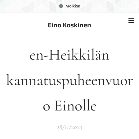
Moikka!
Eino Koskinen
en-Heikkilän
kannatuspuheenvuor
o Einolle
28/11/2023