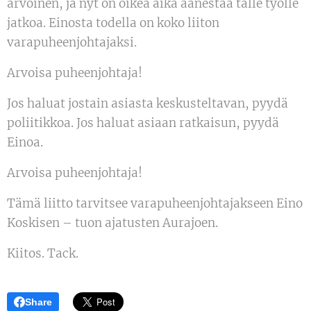
arvoinen, ja nyt on oikea aika äänestää tälle työlle
jatkoa. Einosta todella on koko liiton
varapuheenjohtajaksi.
Arvoisa puheenjohtaja!
Jos haluat jostain asiasta keskusteltavan, pyydä
poliitikkoa. Jos haluat asiaan ratkaisun, pyydä
Einoa.
Arvoisa puheenjohtaja!
Tämä liitto tarvitsee varapuheenjohtajakseen Eino
Koskisen – tuon ajatusten Aurajoen.
Kiitos. Tack.
Share