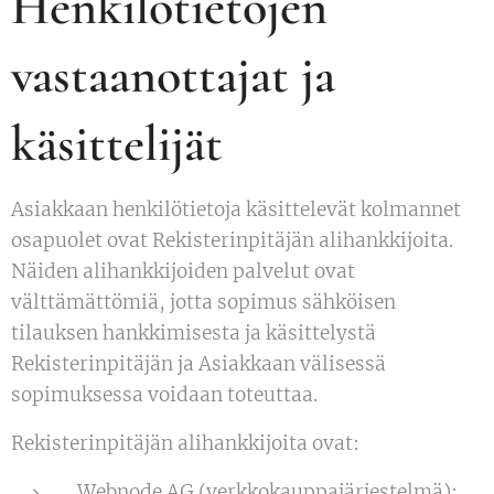
Henkilötietojen
vastaanottajat ja
käsittelijät
Asiakkaan henkilötietoja käsittelevät kolmannet
osapuolet ovat Rekisterinpitäjän alihankkijoita.
Näiden alihankkijoiden palvelut ovat
välttämättömiä, jotta sopimus sähköisen
tilauksen hankkimisesta ja käsittelystä
Rekisterinpitäjän ja Asiakkaan välisessä
sopimuksessa voidaan toteuttaa.
Rekisterinpitäjän alihankkijoita ovat:
Webnode AG (verkkokauppajärjestelmä);