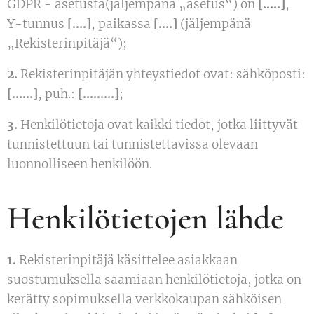
GDPR - asetusta(jäljempänä „asetus“) on
[…..]
,
Y-tunnus
[….]
, paikassa
[….]
(jäljempänä
„Rekisterinpitäjä“);
2.
Rekisterinpitäjän yhteystiedot ovat: sähköposti:
[……]
, puh.:
[………]
;
3.
Henkilötietoja ovat kaikki tiedot, jotka liittyvät
tunnistettuun tai tunnistettavissa olevaan
luonnolliseen henkilöön.
Henkilötietojen lähde
1.
Rekisterinpitäjä käsittelee asiakkaan
suostumuksella saamiaan henkilötietoja, jotka on
kerätty sopimuksella verkkokaupan sähköisen